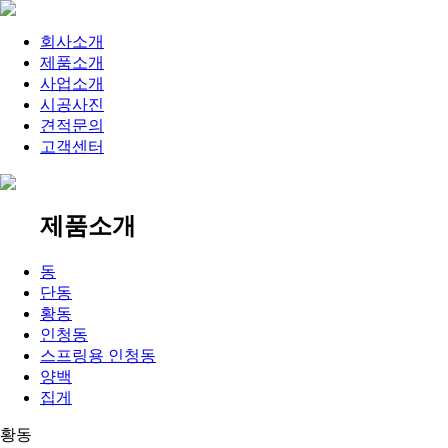
회사소개
제품소개
사업소개
시공사진
견적문의
고객센터
제품소개
동
단동
황동
인청동
스프링용 인청동
양백
집게
황동