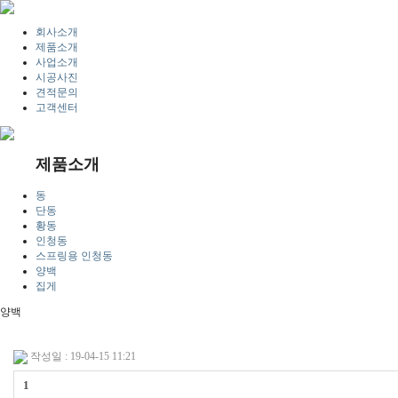
회사소개
제품소개
사업소개
시공사진
견적문의
고객센터
제품소개
동
단동
황동
인청동
스프링용 인청동
양백
집게
양백
작성일 : 19-04-15 11:21
1