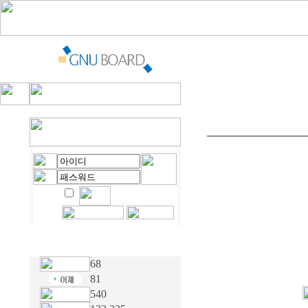
68
81
540